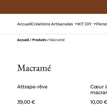
Accueil
Créations Artisanales
KIT DIY
Perso
Accueil
/
Produits
/
Macramé
Macramé
Attrape-rêve
Cœur à
macra
39,00 €
10,00 