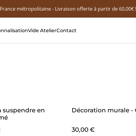
France métropolitaine - Livraison offerte à partir de 60,00€ 
nnalisation
Vide Atelier
Contact
 suspendre en
Décoration murale - 
mé
€
30,00 €