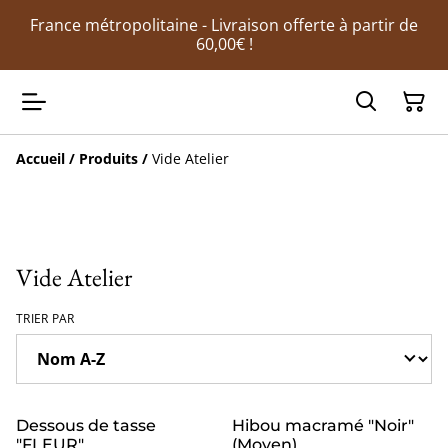
France métropolitaine - Livraison offerte à partir de
60,00€ !
Accueil
/
Produits
/
Vide Atelier
Vide Atelier
TRIER PAR
%
%
Dessous de tasse
Hibou macramé "Noir"
"FLEUR"
(Moyen)