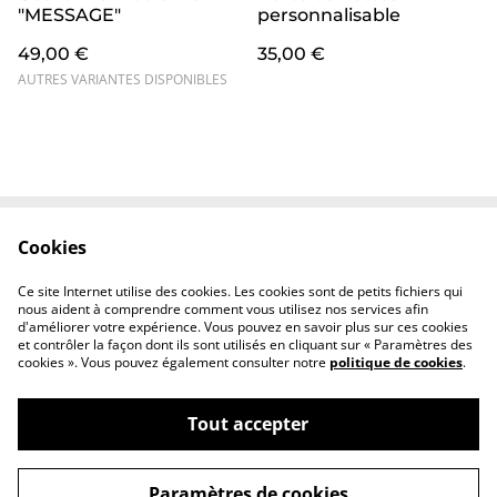
"MESSAGE"
personnalisable
49,00 €
35,00 €
AUTRES VARIANTES DISPONIBLES
Cookies
Contact
CGV
Confidentialité
Cookies
Ce site Internet utilise des cookies. Les cookies sont de petits fichiers qui
FAQ
nous aident à comprendre comment vous utilisez nos services afin
d'améliorer votre expérience. Vous pouvez en savoir plus sur ces cookies
et contrôler la façon dont ils sont utilisés en cliquant sur « Paramètres des
cookies ». Vous pouvez également consulter notre
politique de cookies
.
Tout accepter
©
2026
Atelier Woabo
Paramètres de cookies