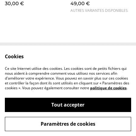
30,00 €
49,00 €
AUTRES VARIANTES DISPONIBLES
Cookies
Contact
CGV
Confidentialité
Cookies
Ce site Internet utilise des cookies. Les cookies sont de petits fichiers qui
FAQ
nous aident à comprendre comment vous utilisez nos services afin
d'améliorer votre expérience. Vous pouvez en savoir plus sur ces cookies
et contrôler la façon dont ils sont utilisés en cliquant sur « Paramètres des
cookies ». Vous pouvez également consulter notre
politique de cookies
.
Tout accepter
©
2026
Atelier Woabo
Paramètres de cookies
powered by