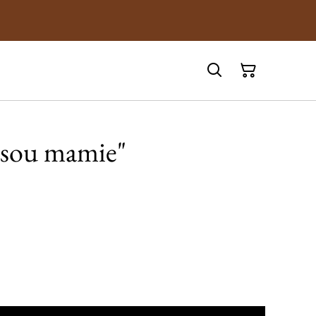
!
isou mamie"