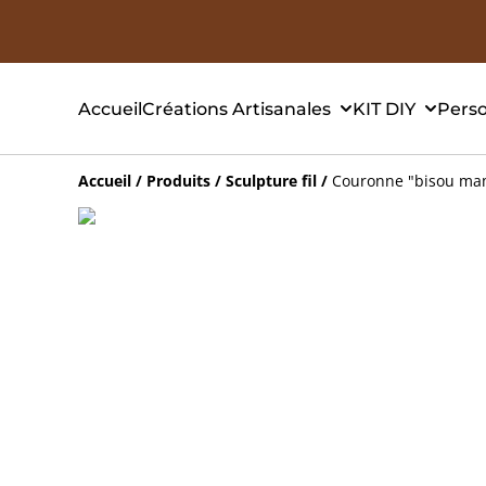
Accueil
Créations Artisanales
KIT DIY
Perso
Accueil
/
Produits
/
Sculpture fil
/
Couronne "bisou ma